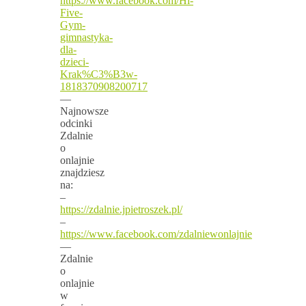
https://www.facebook.com/Hi-
Five-
Gym-
gimnastyka-
dla-
dzieci-
Krak%C3%B3w-
1818370908200717
—
Najnowsze
odcinki
Zdalnie
o
onlajnie
znajdziesz
na:
–
https://zdalnie.jpietroszek.pl/
–
https://www.facebook.com/zdalniewonlajnie
—
Zdalnie
o
onlajnie
w