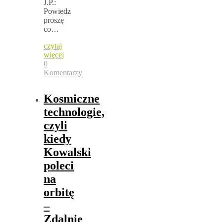
J.P.:
Powiedz
proszę
co…
czytaj
więcej
0
Komentarzy
Kosmiczne
technologie,
czyli
kiedy
Kowalski
poleci
na
orbitę
–
Zdalnie