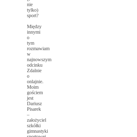
nie
tylko)
sport?
Między
innymi
o
tym
rozmawiam
w
najnowszym
odcinku
Zdalnie
o
onlajnie.
Moim
gościem
jest
Dariusz
Pisarek
–
założyciel
szkółki
gimnastyki
sportowej