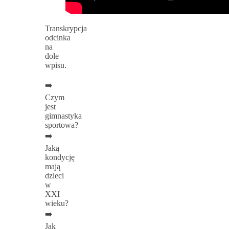
Transkrypcja
odcinka
na
dole
wpisu.
➡️
Czym
jest
gimnastyka
sportowa?
➡️
Jaką
kondycję
mają
dzieci
w
XXI
wieku?
➡️
Jak