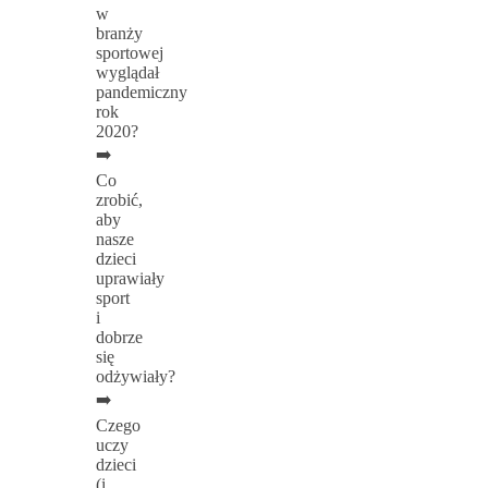
w
branży
sportowej
wyglądał
pandemiczny
rok
2020?
➡️
Co
zrobić,
aby
nasze
dzieci
uprawiały
sport
i
dobrze
się
odżywiały?
➡️
Czego
uczy
dzieci
(i