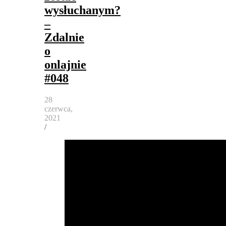
wysłuchanym?
–
Zdalnie
o
onlajnie
#048
28
czerwca,
2021
/