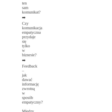
ten
sam
komunikat?
➡️
Czy
komunikacja
empatyczna
przydaje
się
tylko
w
biznesie?
➡️
Feedback
–
jak
dawać
informację
zwrotną
w
sposób
empatyczny?
Między