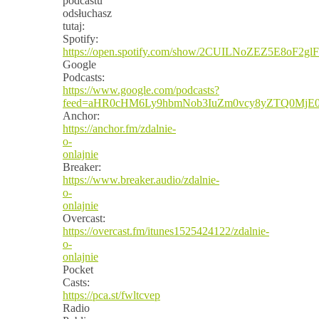
podcastu
odsłuchasz
tutaj:
Spotify:
https://open.spotify.com/show/2CUILNoZEZ5E8oF2gl
Google
Podcasts:
https://www.google.com/podcasts?
feed=aHR0cHM6Ly9hbmNob3IuZm0vcy8yZTQ0MjE
Anchor:
https://anchor.fm/zdalnie-
o-
onlajnie
Breaker:
https://www.breaker.audio/zdalnie-
o-
onlajnie
Overcast:
https://overcast.fm/itunes1525424122/zdalnie-
o-
onlajnie
Pocket
Casts:
https://pca.st/fwltcvep
Radio