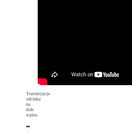
Transkrypcja
odcinka
na
dole
wpisu.
➡️