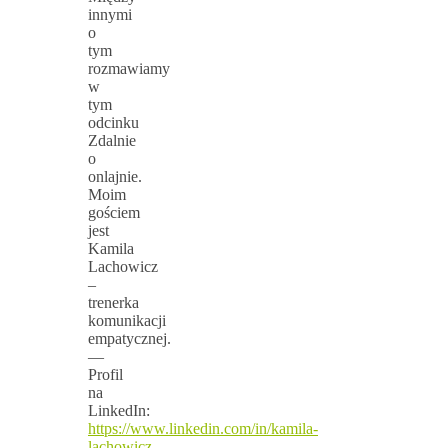
innymi
o
tym
rozmawiamy
w
tym
odcinku
Zdalnie
o
onlajnie.
Moim
gościem
jest
Kamila
Lachowicz
–
trenerka
komunikacji
empatycznej.
—
Profil
na
LinkedIn:
https://www.linkedin.com/in/kamila-
lachowicz-