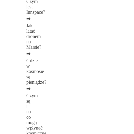
Czym
jest
Innspace?
➡️
Jak
latać
dronem
na
Marsie?
➡️
Gdzie
w
kosmosie
są
pieniądze?
➡️
Czym
są
i
na
co
mogą
wpłynąć
kosmiczne