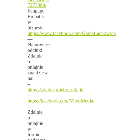
7273098/
Fanpage
Empatia
w
biznesie:
https://www.facebook.com/KamaLachowicz
—
Najnowsze
odcinki
Zdalnie
o
onlajnie
znajdziesz
na:
–
https://zdalnie.jpietroszek.pl/
–
https://facebook.com/VireoMedia/
—
Zdalnie
o
onlajnie
w
formie