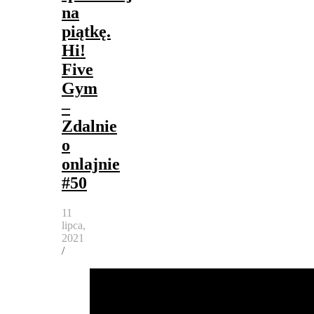
na
piątkę.
Hi!
Five
Gym
–
Zdalnie
o
onlajnie
#50
11
lipca,
2021
/