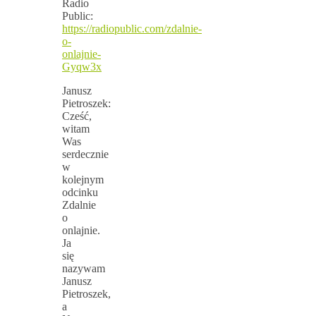
Radio
Public:
https://radiopublic.com/zdalnie-
o-
onlajnie-
Gyqw3x
Janusz
Pietroszek:
Cześć,
witam
Was
serdecznie
w
kolejnym
odcinku
Zdalnie
o
onlajnie.
Ja
się
nazywam
Janusz
Pietroszek,
a