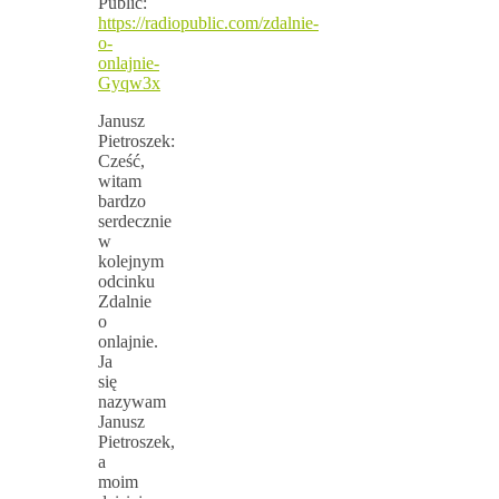
Public:
https://radiopublic.com/zdalnie-
o-
onlajnie-
Gyqw3x
Janusz
Pietroszek:
Cześć,
witam
bardzo
serdecznie
w
kolejnym
odcinku
Zdalnie
o
onlajnie.
Ja
się
nazywam
Janusz
Pietroszek,
a
moim