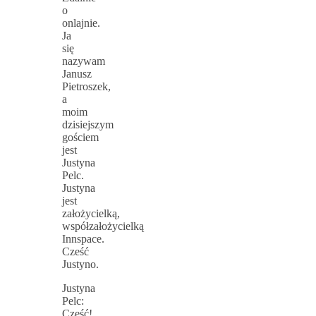
o
onlajnie.
Ja
się
nazywam
Janusz
Pietroszek,
a
moim
dzisiejszym
gościem
jest
Justyna
Pelc.
Justyna
jest
założycielką,
współzałożycielką
Innspace.
Cześć
Justyno.
Justyna
Pelc:
Cześć!