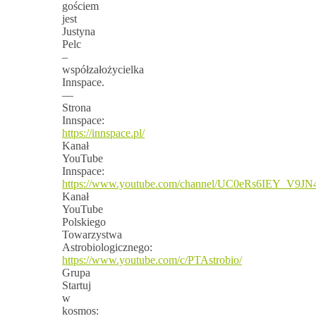
gościem
jest
Justyna
Pelc
–
współzałożycielka
Innspace.
—
Strona
Innspace:
https://innspace.pl/
Kanał
YouTube
Innspace:
https://www.youtube.com/channel/UC0eRs6IEY_V9J
Kanał
YouTube
Polskiego
Towarzystwa
Astrobiologicznego:
https://www.youtube.com/c/PTAstrobio/
Grupa
Startuj
w
kosmos: