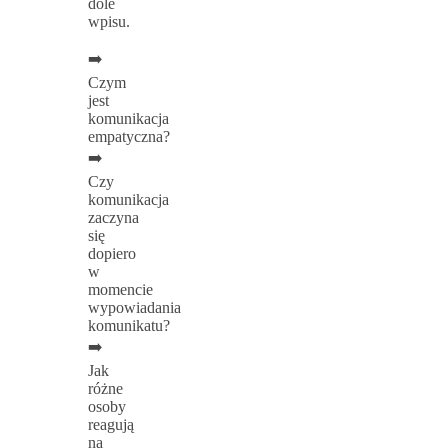
dole
wpisu.
➡️
Czym
jest
komunikacja
empatyczna?
➡️
Czy
komunikacja
zaczyna
się
dopiero
w
momencie
wypowiadania
komunikatu?
➡️
Jak
różne
osoby
reagują
na