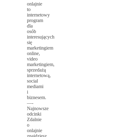
onlajnie
to
internetowy
program
dla
osób
interesujących
się
marketingiem
online,
video
marketingiem,
sprzedażą
internetową,
social
mediami
i
biznesem.
—-
Najnowsze
odcinki
Zdalnie
o
onlajnie
znajdziesz