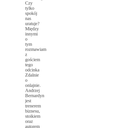
Czy
tylko
spokój
nas
uratuje?
Między
innymi
o
tym
rozmawiam
z
gościem
tego
odcinka
Zdalnie
o
onlajnie.
Andrzej
Bernardyn
jest
trenerem
biznesu,
stoikiem
oraz
autorem