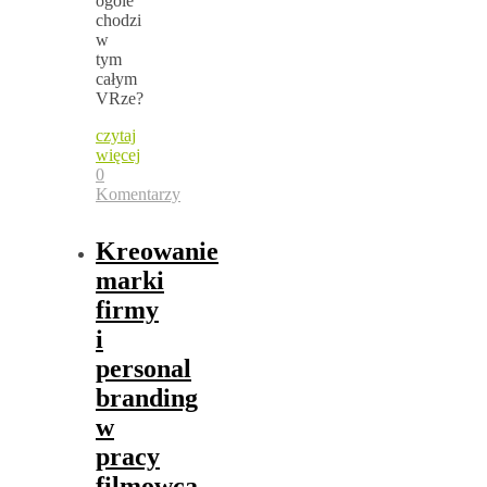
ogóle
chodzi
w
tym
całym
VRze?
czytaj
więcej
0
Komentarzy
Kreowanie
marki
firmy
i
personal
branding
w
pracy
filmowca