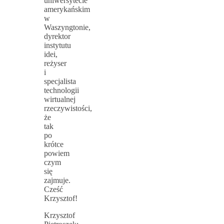
uniwersytecie
amerykańskim
w
Waszyngtonie,
dyrektor
instytutu
idei,
reżyser
i
specjalista
technologii
wirtualnej
rzeczywistości,
że
tak
po
krótce
powiem
czym
się
zajmuje.
Cześć
Krzysztof!
Krzysztof