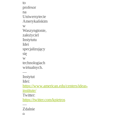
to
profesor
na
Uniwersytecie
Amerykańskim
w
Waszyngtonie,
założyciel
Instytutu
Idei
specjalizujący
się
w
technologiach
wirtualnych.
—
Instytut
Idei:
https://www.american.edu/centers/ideas-
institute/
Twitter:
https://twitter.com/kpietros
—
Zdalnie
o