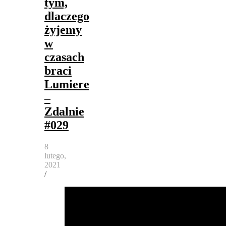
tym,
dlaczego
żyjemy
w
czasach
braci
Lumiere
–
Zdalnie
#029
8
lutego,
2021
/