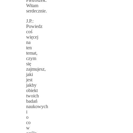
Pietroszek:
Witam
serdecznie.
J.P.:
Powiedz
coś
więcej
na
ten
temat,
czym
się
zajmujesz,
jaki
jest
jakby
obiekt
twoich
badań
naukowych
i
o
co
w