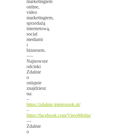
marketingiem
online,
video
marketingiem,
sprzedażą
internetową,
social
mediami
i
biznesem.
—-
Najnowsze
odcinki
Zdalnie
o
onlajnie
znajdziesz
na:
–
https://zdalnie.jpietroszek.pl/
–
https://facebook.com/VireoMedia/
—
Zdalnie
o