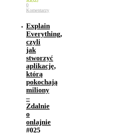
0
Komentarzy
Explain
Everything,
czyli
jak
stworzyć
aplikację,
którą
pokochają
miliony
–
Zdalnie
o
onlajnie
#025