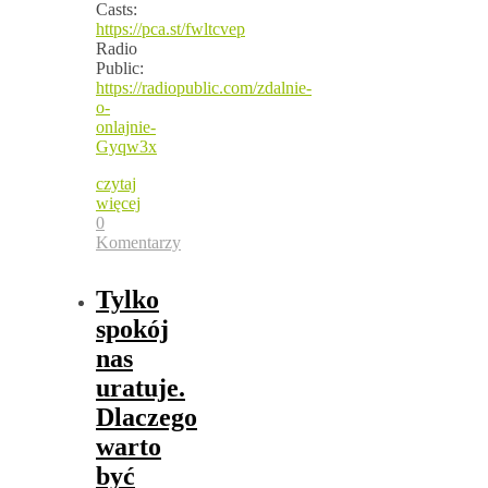
Casts:
https://pca.st/fwltcvep
Radio
Public:
https://radiopublic.com/zdalnie-
o-
onlajnie-
Gyqw3x
czytaj
więcej
0
Komentarzy
Tylko
spokój
nas
uratuje.
Dlaczego
warto
być