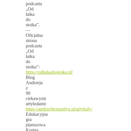
podcastu
„Od
laika
do
stoika”.
—
Oficjalna
strona
podcastu
„Od
laika
do
stoika”:
https://odlaikadostoika.pl/
Blog
Andrzeja
z
90
ciekawymi
artykułami:
https://andrzejbernardyn.pl/artykuly/
Edukacyjna
gra
planszowa
Kraina