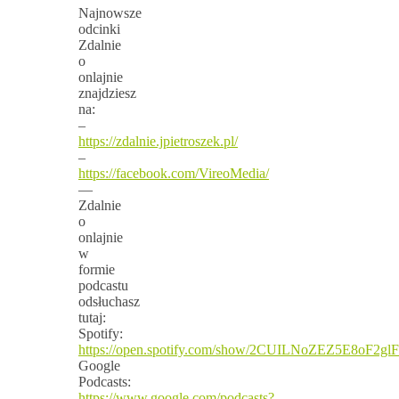
Najnowsze
odcinki
Zdalnie
o
onlajnie
znajdziesz
na:
–
https://zdalnie.jpietroszek.pl/
–
https://facebook.com/VireoMedia/
—
Zdalnie
o
onlajnie
w
formie
podcastu
odsłuchasz
tutaj:
Spotify:
https://open.spotify.com/show/2CUILNoZEZ5E8oF2gl
Google
Podcasts:
https://www.google.com/podcasts?